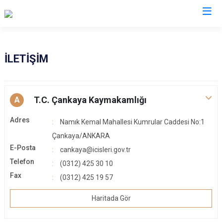
Ankara
İLETİŞİM
Akyurt
Haymana
Altındağ
Kalecik
T.C. Çankaya Kaymakamlığı
A
Ayaş
Kahramankazan
Adres
Namık Kemal Mahallesi Kumrular Caddesi No:1
Bala
Keçiören
Çankaya/ANKARA
Beypazarı
Kızılcahamam
E-Posta
cankaya@icisleri.gov.tr
Çamlıdere
Mamak
Telefon
(0312) 425 30 10
Çankaya
Nallıhan
Fax
(0312) 425 19 57
Çubuk
Polatlı
Haritada Gör
Elmadağ
Şereflikoçhisar
Etimesgut
Sincan