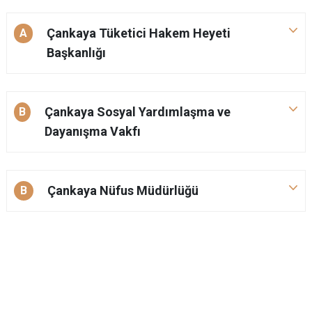
Evren
Yenimahalle
Çankaya Tüketici Hakem Heyeti
A
Gölbaşı
Pursaklar
Başkanlığı
Güdül
Çankaya Sosyal Yardımlaşma ve
B
Dayanışma Vakfı
Çankaya Nüfus Müdürlüğü
B