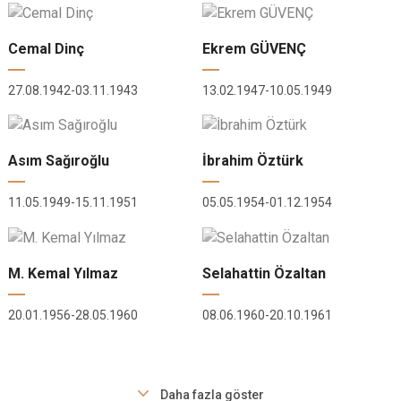
Evren
Yenimahalle
Gölbaşı
Pursaklar
Cemal Dinç
Ekrem GÜVENÇ
Güdül
27.08.1942-03.11.1943
13.02.1947-10.05.1949
Asım Sağıroğlu
İbrahim Öztürk
11.05.1949-15.11.1951
05.05.1954-01.12.1954
M. Kemal Yılmaz
Selahattin Özaltan
20.01.1956-28.05.1960
08.06.1960-20.10.1961
Daha fazla göster