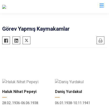
Ankara
Görev Yapmış Kaymakamlar
Akyurt
Haymana
Altındağ
Kalecik
Ayaş
Kahramankazan
Bala
Keçiören
Beypazarı
Kızılcahamam
Çamlıdere
Mamak
Çankaya
Nallıhan
Çubuk
Polatlı
Haluk Nihat Pepeyi
Daniş Yurdakul
Elmadağ
Şereflikoçhisar
28.02..1936-06.06.1938
06.01.1938-10.11.1941
Etimesgut
Sincan