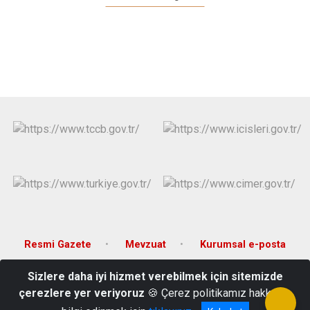
Resmi Gazete
Mevzuat
Kurumsal e-posta
Sizlere daha iyi hizmet verebilmek için sitemizde
Namık Kemal Mahallesi Kumrular Caddesi No:1 Çankaya/ANKARA
çerezlere yer veriyoruz
🍪 Çerez politikamız hakkında
(0312) 425 22 30